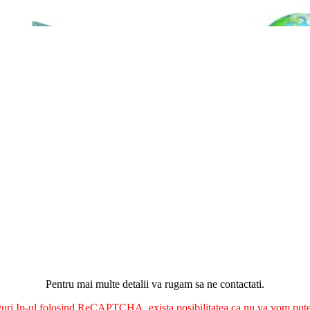
Pentru mai multe detalii va rugam sa ne contactati.
nguri Ip-ul folosind ReCAPTCHA, exista posibilitatea ca nu va vom putea 